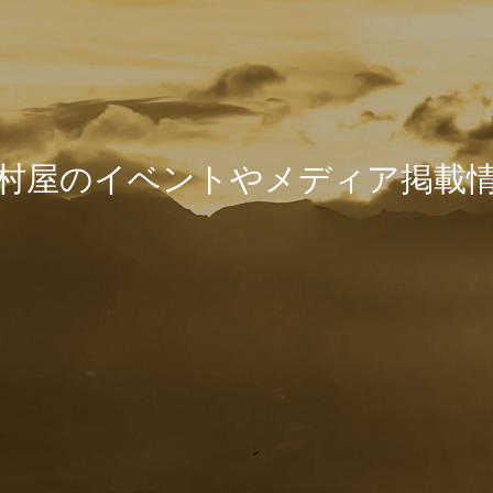
村
屋
の
イ
ベ
ン
ト
や
メ
デ
ィ
ア
掲
載