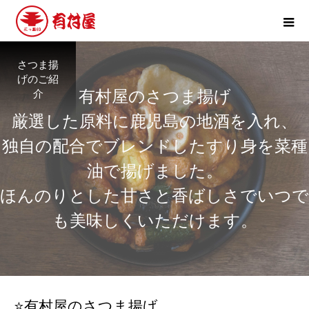
さつま揚
げのご紹
有村屋のさつま揚げ
介
厳選した原料に鹿児島の地酒を入れ、
独自の配合でブレンドしたすり身を菜種
油で揚げました。
ほんのりとした甘さと香ばしさでいつで
も美味しくいただけます。
⭐有村屋のさつま揚げ